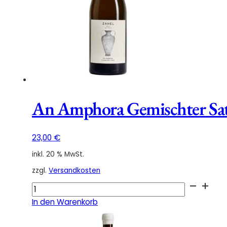
An Amphora Gemischter Sa
23,00
€
inkl. 20 % MwSt.
zzgl.
Versandkosten
An
Amphora
In den Warenkorb
Gemischter
Satz