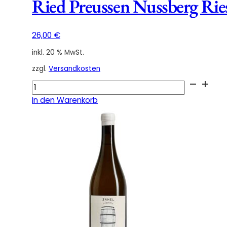
Ried Preussen Nussberg Rie
26,00
€
inkl. 20 % MwSt.
zzgl.
Versandkosten
Ried
Preussen
In den Warenkorb
Nussberg
Riesling
Demeter
2019
Menge