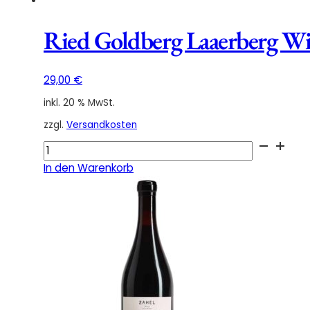
Ried Goldberg Laaerberg W
29,00
€
inkl. 20 % MwSt.
zzgl.
Versandkosten
Ried
Goldberg
In den Warenkorb
Laaerberg
Wiener
Gemischter
Satz
DAC
Demeter
2021
Menge