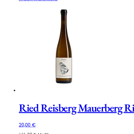
Maurerberg
Wiener
Gemischter
Satz
DAC
Demeter
2021
Menge
Ried Reisberg Mauerberg Ri
20,00
€