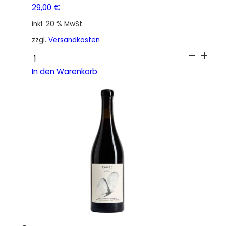
29,00
€
inkl. 20 % MwSt.
zzgl.
Versandkosten
Ried
Kaasgraben
In den Warenkorb
Wiener
Gemischter
Satz
DAC
Demeter
2024
Menge