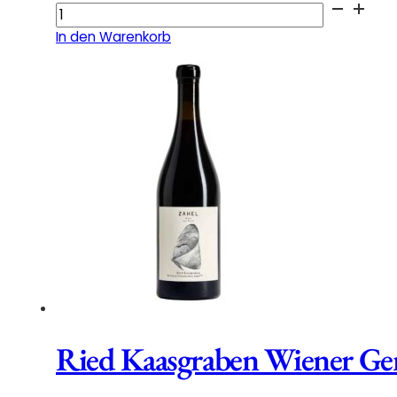
Wiener
Gemischter
In den Warenkorb
Satz
DAC
Demeter
2025
Menge
Ried Kaasgraben Wiener Ge