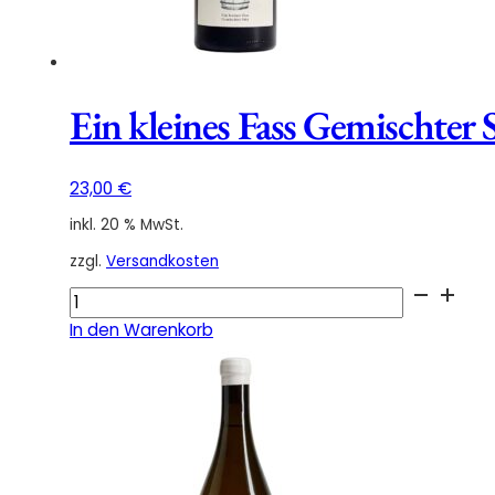
Ein kleines Fass Gemischter
23,00
€
inkl. 20 % MwSt.
zzgl.
Versandkosten
Ein
kleines
In den Warenkorb
Fass
Gemischter
Satz
Demeter
2023
Menge