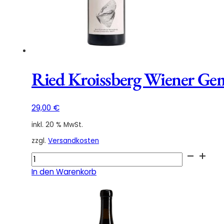
Ried Kroissberg Wiener Ge
29,00
€
inkl. 20 % MwSt.
zzgl.
Versandkosten
Ried
Kroissberg
In den Warenkorb
Wiener
Gemischter
Satz
DAC
Demeter