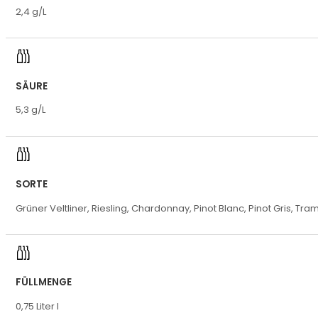
2,4 g/L
SÄURE
5,3 g/L
SORTE
Grüner Veltliner, Riesling, Chardonnay, Pinot Blanc, Pinot Gris, Tra
FÜLLMENGE
0,75 Liter l