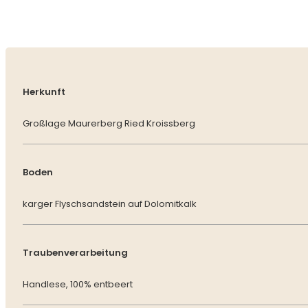
Herkunft
Großlage Maurerberg Ried Kroissberg
Boden
karger Flyschsandstein auf Dolomitkalk
Traubenverarbeitung
Handlese, 100% entbeert