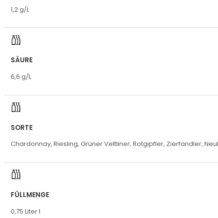
1,2 g/L
SÄURE
6,6 g/L
SORTE
Chardonnay, Riesling, Grüner Veltliner, Rotgipfler, Zierfandler, 
FÜLLMENGE
0,75 Liter l