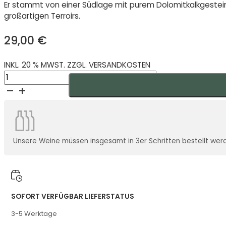
Er stammt von einer Südlage mit purem Dolomitkalkgestein
großartigen Terroirs.
29,00
€
INKL. 20 % MWST. ZZGL. VERSANDKOSTEN
Ried
Sätzen
Maurerberg
Wiener
Gemischter
Satz
Unsere Weine müssen insgesamt in 3er Schritten bestellt werden
DAC
Demeter
2021
Menge
SOFORT VERFÜGBAR LIEFERSTATUS
3-5 Werktage