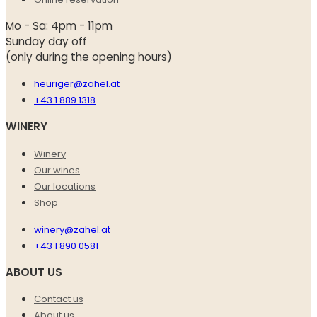
Mo - Sa: 4pm - 11pm
Sunday day off
(only during the opening hours)
heuriger@zahel.at
+43 1 889 1318
WINERY
Winery
Our wines
Our locations
Shop
winery@zahel.at
+43 1 890 0581
ABOUT US
Contact us
About us