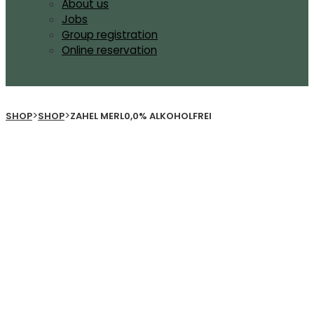
About us
Jobs
Group registration
Online reservation
>
>
SHOP
SHOP
ZAHEL MERL0,0% ALKOHOLFREI