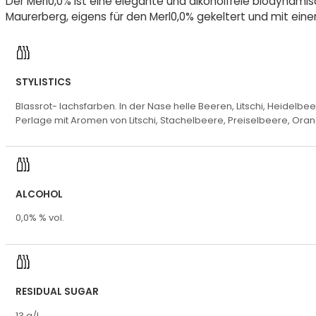
Der Merl0,0% ist eine elegante und alkoholfreie biodyna
Maurerberg, eigens für den Merl0,0% gekeltert und mit ei
STYLISTICS
Blassrot- lachsfarben. In der Nase helle Beeren, Litschi, Heide
Perlage mit Aromen von Litschi, Stachelbeere, Preiselbeere, Or
ALCOHOL
0,0% % vol.
RESIDUAL SUGAR
13 g/L