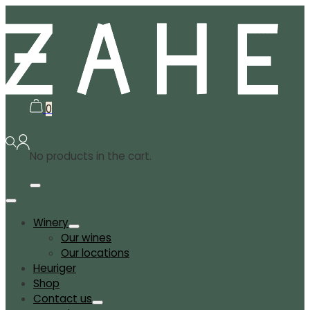
0
No products in the cart.
Winery
Our wines
Our locations
Heuriger
Shop
Contact us