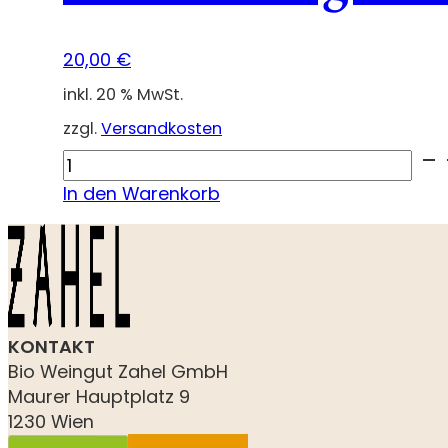
20,00
€
inkl. 20 % MwSt.
zzgl.
Versandkosten
Ried
Reisberg
In den Warenkorb
Mauerberg
Riesling
Demeter
2024
Menge
KONTAKT
Bio Weingut Zahel GmbH
Maurer Hauptplatz 9
1230 Wien