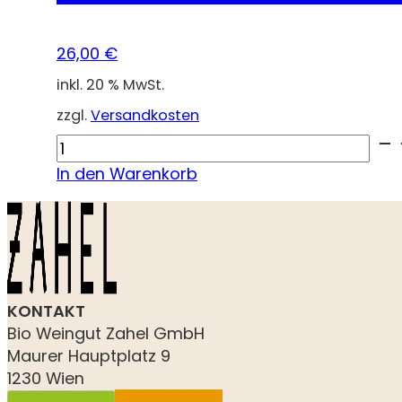
26,00
€
inkl. 20 % MwSt.
zzgl.
Versandkosten
Ried
Preussen
In den Warenkorb
Nussberg
Riesling
Demeter
2019
Menge
KONTAKT
Bio Weingut Zahel GmbH
Maurer Hauptplatz 9
1230 Wien