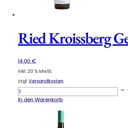
Ried Kroissberg G
14,00
€
inkl. 20 % MwSt.
zzgl.
Versandkosten
Ried
Kroissberg
In den Warenkorb
Gelber
Muskateller
Demeter
2025