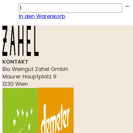
Ried
Kroissberg
In den Warenkorb
Sauvignon
Blanc
Demeter
2025
Menge
KONTAKT
Bio Weingut Zahel GmbH
Maurer Hauptplatz 9
1230 Wien