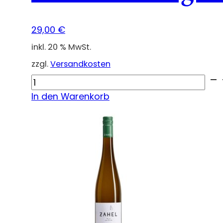
29,00
€
inkl. 20 % MwSt.
zzgl.
Versandkosten
Ried
Kroissberg
In den Warenkorb
Wiener
Gemischter
Satz
DAC
Demeter
2021
Menge