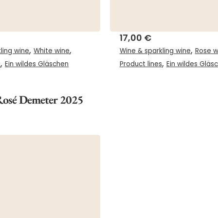
17,00
€
,
,
,
ling wine
White wine
Wine & sparkling wine
Rose w
,
,
s
Ein wildes Gläschen
Product lines
Ein wildes Gläs
Rosé Demeter 2025