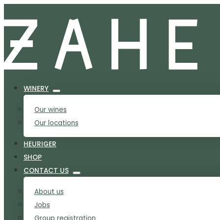
WINERY
Our wines
Our locations
HEURIGER
SHOP
CONTACT US
About us
Jobs
Group registration